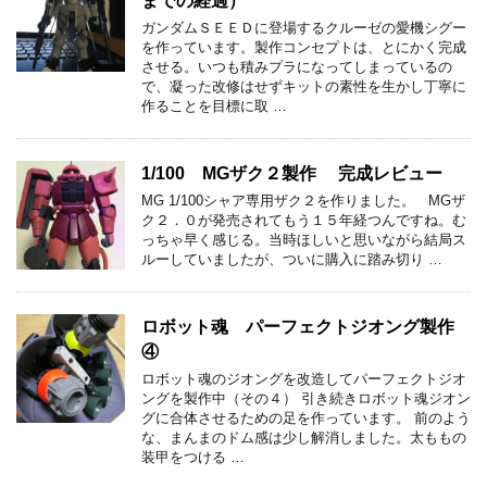
までの経過）
ガンダムＳＥＥＤに登場するクルーゼの愛機シグー
を作っています。製作コンセプトは、とにかく完成
させる。いつも積みプラになってしまっているの
で、凝った改修はせずキットの素性を生かし丁寧に
作ることを目標に取 …
1/100 MGザク２製作 完成レビュー
MG 1/100シャア専用ザク２を作りました。 MGザ
ク２．０が発売されてもう１５年経つんですね。む
っちゃ早く感じる。当時ほしいと思いながら結局ス
ルーしていましたが、ついに購入に踏み切り …
ロボット魂 パーフェクトジオング製作
④
ロボット魂のジオングを改造してパーフェクトジオ
ングを製作中（その４） 引き続きロボット魂ジオン
グに合体させるための足を作っています。 前のよう
な、まんまのドム感は少し解消しました。太ももの
装甲をつける …