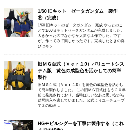
1/60 旧キット ゼータガンダム 製作
⑤（完成）
1/60 旧キットのゼータガンダム 完成 やっとのこ
とで1/60旧キットゼータガンダムが完成しました。
大きかったのでなかなか大変な工作でした。です
が、作ってみて楽しかったです。完成したときの喜
びはキッ …
旧ＭＧ百式（Ｖｅｒ.1.0）バリュートシス
テム版 黄色の成型色を活かしての簡単
製作
旧ＭＧ百式（Ｖｅｒ.1.0）を黄色の成型色を活かし
て簡単製作しました。 この旧ＭＧ百式はもう２０年
前に発売されており、当時ほしいなあと思いながら
結局購入を逃していました。公式よりユーチューブ
でＺの動画 …
HGモビルシグーを丁寧に製作する（これ