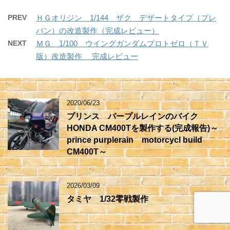
PREV
ＨＧオリジン 1/144 ザク デザートタイプ（プレ
バン）の改造製作（完成レビュー）
NEXT
ＭＧ 1/100 ウイングガンダムプロトゼロ（ＴＶ
版）改造製作 完成レビュー
2020/06/23
プリンス パープルレインのバイク
HONDA CM400Tを製作する(完成報告)～
prince purplerain motorcycl build
CM400T～
2026/03/09
タミヤ 1/32零戦製作