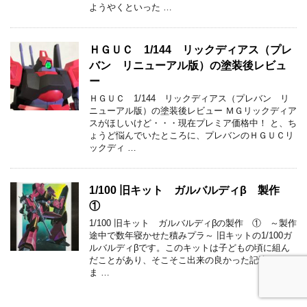
ようやくといった …
ＨＧＵＣ 1/144 リックディアス（プレ
バン リニューアル版）の塗装後レビュ
ー
ＨＧＵＣ 1/144 リックディアス（プレバン リ
ニューアル版）の塗装後レビュー ＭＧリックディア
スがほしいけど・・・現在プレミア価格中！ と、ち
ょうど悩んでいたところに、プレバンのＨＧＵＣリ
ックディ …
1/100 旧キット ガルバルディβ 製作
①
1/100 旧キット ガルバルディβの製作 ① ～製作
途中で数年寝かせた積みプラ～ 旧キットの1/100ガ
ルバルディβです。このキットは子どもの頃に組ん
だことがあり、そこそこ出来の良かった記憶があり
ま …