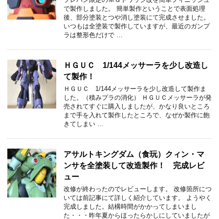
で製作しました。 簡単製作ということで表面処理
後、部分塗装とつや消し塗装にて完成させました。
いつもは全塗装で製作していますが、最近のガンプ
ラは整形色だけで …
ＨＧＵＣ 1/144メッサーラを少し改造し
て製作！
ＨＧＵＣ 1/144メッサーラを少し改造して製作ま
した。（積みプラの消化） ＨＧＵＣメッサーラが発
売されてすぐに購入しましたが、かなり良いところ
まで手を入れて製作したところで、なぜか製作に飽
きてしまい …
アサルトキングダム（食玩）クィン・マ
ンサを全塗装して改造製作！ 完成レビ
ュー
改修が終わったのでレビューします。 改修箇所につ
いては前記事にて詳しく紹介しています。 ようやく
完成しました。結構時間がかかってしまいまし
た・・・昨年夏からほったらかしにしていましたが